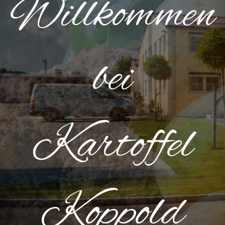
Willkommen
bei
Kartoffel
Koppold