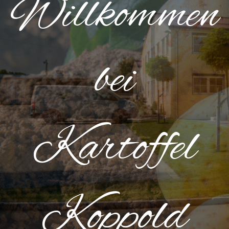
Willkommen
bei
Kartoffel
Koppold